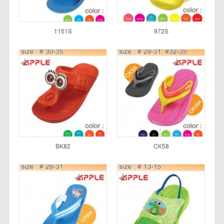
1151S
972S
BK82
CK58