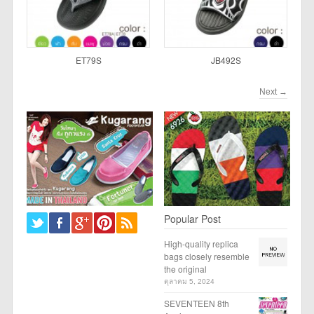
ET79S
JB492S
Next
→
Popular Post
High-quality replica
bags closely resemble
the original
ตุลาคม 5, 2024
SEVENTEEN 8th