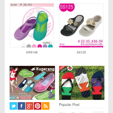
KR9148
SS125
Popular Post