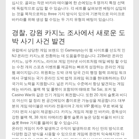
십시오. 골퍼는 작은 바카라 테이블에 한 손에있는 6 명까지 특정 선택
에 독립적으로 삽입 할 수 있습니다. 각 세트를 살펴보면 베팅이 삽입되
는 것을 목적으로하는 three 가지 방식이 있으며 기본적으로 마이크로
바카라를 위해 생성 할 수있는 두 가지 유형의 베팅이 있습니다.
경찰, 강원 카지노 조사에서 새로운 도
박 사기 사건 발견
유럽에서 상당한 게임 브랜드 인 Gamesys는이 웹 사이트를 선도적 인
NJ 온라인 카지노로 전환하는 데 도움을주었습니다. 22Bet은 온라인
카지노, 상주 카지노, 라이브 게임 인터넷 사이트처럼 매일 베팅 할 수있
는 수천 개의 스포츠 이벤트를 제공하는 빠르게 성장하는 온라인 게임
웹 페이지입니다. 위원회는 도박 규제 당국 간의 행정 협력 프레임 워크
에서 구별되는 국가 온라인 도박 법적 프레임 워크를 현대화하려는 EU
국가의 노력을 지원합니다. 넓은 카지노 수준에서 항상 발견되는 게임
에는 바카라, 블랙 잭 및 룰렛이 포함되며 때때로 Tai Sai, 포커 및
Casino War와 같은 인기 게임이 회전합니다. 또한 20 개의 슬롯과 비디
오 머신이 잘 정리 된 공간에있어 흥미로운 가능성을 제공합니다. 대부
분의 게임 테이블은 바카라 전용이며 2 개의 VIP 룸에는 무료 뷔페 및
기타 편의 시설이 제공됩니다. 카지노 게임의 제왕 인 바카라, 중독성이
강한 블랙 잭, 38 개의 아메리칸 룰렛 슬롯과 높은 당첨 비율의 비디오
슬롯 three 가지를 플레이 할 수 있습니다.
온라인 게임이 자주 발생하고 수익이 발생하므로 자신 만의 방식으로
다양한 접근 방식을 사용할 수 있으므로 게임에 완전히 익숙해지면 다