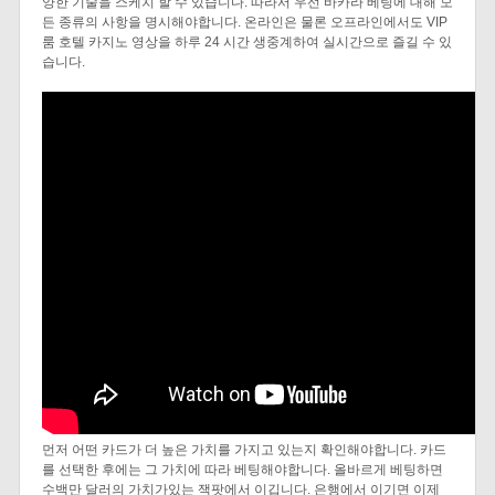
양한 기술을 스케치 할 수 있습니다. 따라서 우선 바카라 베팅에 대해 모
든 종류의 사항을 명시해야합니다. 온라인은 물론 오프라인에서도 VIP
룸 호텔 카지노 영상을 하루 24 시간 생중계하여 실시간으로 즐길 수 있
습니다.
먼저 어떤 카드가 더 높은 가치를 가지고 있는지 확인해야합니다. 카드
를 선택한 후에는 그 가치에 따라 베팅해야합니다. 올바르게 베팅하면
수백만 달러의 가치가있는 잭팟에서 이깁니다. 은행에서 이기면 이제