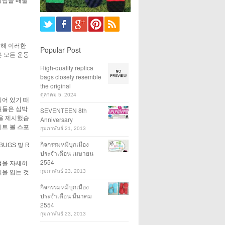
 방법을 배울
위해 이러한
Popular Post
은 모든 운동
High-quality replica
bags closely resemble
the original
ตุลาคม 5, 2024
되어 있기 때
원들은 심박
SEVENTEEN 8th
책을 제시했습
Anniversary
리트 볼 스포
กุมภาพันธ์ 21, 2013
กิจกรรมหมีบุกเมือง
UGS 및 R
ประจำเดือน เมษายน
2554
점을 자세히
กุมภาพันธ์ 23, 2013
실을 입는 것
กิจกรรมหมีบุกเมือง
ประจำเดือน มีนาคม
2554
กุมภาพันธ์ 23, 2013