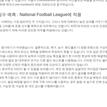
을 피할 수 있습니다. 나날의 Livestreams에 참여하여 자신을위한 싸움을 분석하는
위해 최대 £ one hundred의 베팅 크레딧으로 청구하십시오.
 : National Football League에 적용
 이해하는 가장 일반적인 두 가지입니다. 그러나 국제 대회에서 높은 성과를 거두기 
 고려할 때 운동 선수를 폭력으로 대우해서는 안됩니다. KOC에 따르면 스포츠 인권
을 보장하기 위해 이러한 잔인한 처우를 허용해서는 안됩니다.
 평가하기가 어려웠습니다. 결론적으로, 축구, 농구, 핸드볼은 다 방향 운동으로 구성
기 테스트는 최대 유산소 체력을 정확하게 추정하지 못할 수 있습니다. 이와 같은 연구
 분석을 사용하여 생리적 능력과 다양한 성능 특성을 평가 한 이러한 현상에 대한 해결
 이전에 발표 된 대부분의 연구는 다른 필드 테스트를 사용했습니다. 이러한 연구는 엘
련된 다양한 신체의 역할과 중요성에 대해 모순되고 결정적이지 않습니다.
 효과적인 대안이 될 수 있음을 보여줍니다. 제안 된 방법의 실질적인 차이점은 OpenB
이 섹션에서는 제안 된 방법을 적용하여 20-38 라운드의 경기 결과를 예측합니다.
래에 추가됩니다. 어떤 것이 가장 좋은지 알아보기 위해 모든 종류의 무손실 베팅의 장
니다. 벌금 베팅을 알리기 위해 구독 서비스를 사용하는 경우 알림 내 실수로 인해 손
, 가능한 한 가능한 한 개인 검사를 수행해야합니다.