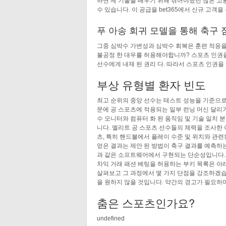
하면 제 기술을 배우기 위해 겪어야했던 많은 고통
수 있습니다. 이 공급을 bet365에서 신규 고객을 
푸 아송 회귀 모델을 통해 축구 점수 예측
그중 심박수 가변성과 심박수 회복은 훈련 적응을
불공정 한 대우를 허용해야합니까? 스포츠 인권을
선수에게 내재 된 권리 다. 따라서 스포츠 인권
부상 유형별 환자 빈도
최고 순위의 중앙 선수는 테스트 성능을 기준으로
문에 공 스포츠에 적용되는 일부 런닝 머신 달리
수 모니터와 컴퓨터 화 된 움직임 및 기술 일치
니다. 엘리트 공 스포츠 선수들의 체력을 조사한
츠, 특히 핸드볼에서 플레이 수준 및 위치와 관
얻은 결과는 제안 된 방법이 축구 결과를 예측하는
과 같은 소프트웨어에서 구현되는 단순성입니다. 
차익 거래 패션 베팅을 허용하는 부키 목록은 아
살펴보고 그 과정에서 몇 가지 단점을 강조하겠습
을 원하지 않을 것입니다. 약간의 경고가 필요하며
춤은 스포츠인가요?
undefined